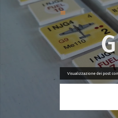
G
Visualizzazione dei post con
P
o
s
t