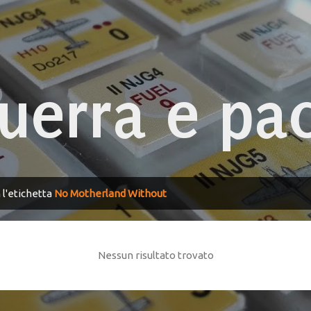
Passa ai contenuti principali
uerra e pa
 l'etichetta
No Motherland Without
Nessun risultato trovato