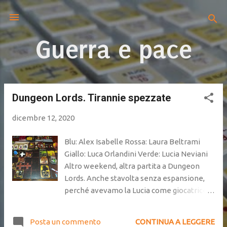
Passa ai contenuti principali
Guerra e pace
Dungeon Lords. Tirannie spezzate
P
o
dicembre 12, 2020
s
t
Blu: Alex Isabelle Rossa: Laura Beltrami
Giallo: Luca Orlandini Verde: Lucia Neviani
Altro weekend, altra partita a Dungeon
Lords. Anche stavolta senza espansione,
perché avevamo la Lucia come giocatrice
novella. Si è fatta demolire mezzo
dungeon ma oh, alla prima partita succede.
Posta un commento
CONTINUA A LEGGERE
Un gruppo composto da un paladino OP, un