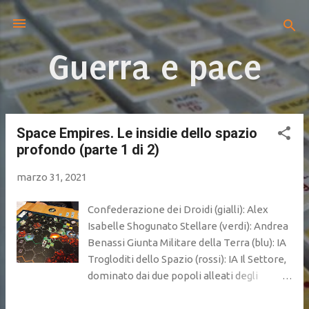
Passa ai contenuti principali
Guerra e pace
Space Empires. Le insidie dello spazio
P
profondo (parte 1 di 2)
o
s
marzo 31, 2021
t
Confederazione dei Droidi (gialli): Alex
Isabelle Shogunato Stellare (verdi): Andrea
Benassi Giunta Militare della Terra (blu): IA
Trogloditi dello Spazio (rossi): IA Il Settore,
dominato dai due popoli alleati degli
Shogun e dei Droidi, si trova a vivere un
periodo prolungato di pace e prosperità.