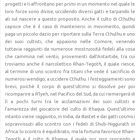
progetti e li affrontano per primi in un momento nel quale le
loro forze sono divise, uccidendo diversi gatti e tarpando le
ali sul nascere a questo proposito. Anche il culto di Cthulhu
capisce che è il caso di mantenersi in movimento, quindi
paga un piccolo dazio per riportare sulla Terra Cthulhu e uno
dei suoi cultisti, che appaiono nelle Comore, venendo
tuttavia raggiunti da numerose mostruosità fedeli alla cosa
che cammina nel vento, provenienti dall'Antartide, tra cui
troviamo anche il narcolettico Rhan-Tegoth, il quale riesce,
al termine di uno scontro fra titani che vede il sacrificio di
numerosi wendigo, a uccidere Cthulhu. I festeggiamenti sono
brevi, poichè il corpo di quest'ultimo si dissolve per poi
ricomparire a R'lyeh, nel Pacifico del Sud, da cui riemergerà di
lì a pochi turni tra le acclamazioni dei suoi cultisti e
l'amarezza del giocatore del culto di Ithaqua. Quest'ultimo
intanto viene raggiunto, in India, da Bastet e dai gatti cosmici
sopravvissuti allo scontro con i fedeli di Shub-Niggurath in
Africa: lo scontro è equilibrato, ma la fortuna favorisce Rhan-
Tegoth e il culto di Ithaqua, il quale pur non riuscendo a