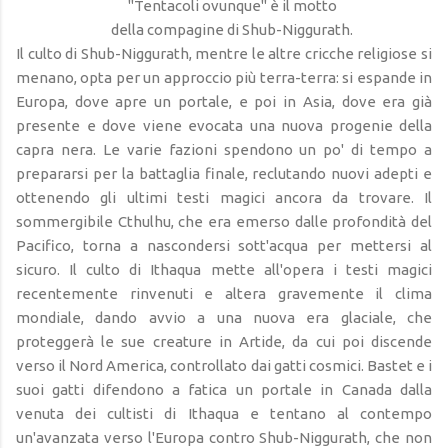
"Tentacoli ovunque" è il motto
della compagine di Shub-Niggurath.
Il culto di Shub-Niggurath, mentre le altre cricche religiose si
menano, opta per un approccio più terra-terra: si espande in
Europa, dove apre un portale, e poi in Asia, dove era già
presente e dove viene evocata una nuova progenie della
capra nera. Le varie fazioni spendono un po' di tempo a
prepararsi per la battaglia finale, reclutando nuovi adepti e
ottenendo gli ultimi testi magici ancora da trovare. Il
sommergibile Cthulhu, che era emerso dalle profondità del
Pacifico, torna a nascondersi sott'acqua per mettersi al
sicuro. Il culto di Ithaqua mette all'opera i testi magici
recentemente rinvenuti e altera gravemente il clima
mondiale, dando avvio a una nuova era glaciale, che
proteggerà le sue creature in Artide, da cui poi discende
verso il Nord America, controllato dai gatti cosmici. Bastet e i
suoi gatti difendono a fatica un portale in Canada dalla
venuta dei cultisti di Ithaqua e tentano al contempo
un'avanzata verso l'Europa contro Shub-Niggurath, che non