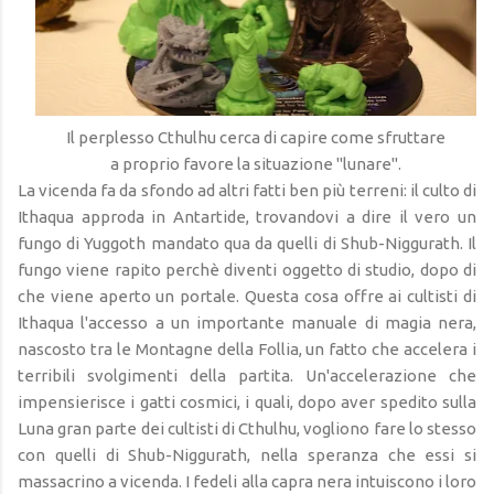
Il perplesso Cthulhu cerca di capire come sfruttare
a proprio favore la situazione "lunare".
La vicenda fa da sfondo ad altri fatti ben più terreni: il culto di
Ithaqua approda in Antartide, trovandovi a dire il vero un
fungo di Yuggoth mandato qua da quelli di Shub-Niggurath. Il
fungo viene rapito perchè diventi oggetto di studio, dopo di
che viene aperto un portale. Questa cosa offre ai cultisti di
Ithaqua l'accesso a un importante manuale di magia nera,
nascosto tra le Montagne della Follia, un fatto che accelera i
terribili svolgimenti della partita. Un'accelerazione che
impensierisce i gatti cosmici, i quali, dopo aver spedito sulla
Luna gran parte dei cultisti di Cthulhu, vogliono fare lo stesso
con quelli di Shub-Niggurath, nella speranza che essi si
massacrino a vicenda. I fedeli alla capra nera intuiscono i loro