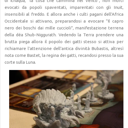
di Ithaqua, "la cosa che cammina nel vento", non morti
evocati da popoli spaventati, imparentati con gli Inuit,
insensibili al freddo. E allora anche i culti pagani dell'Africa
Occidentale si attivano, preparandosi a evocare "Il capro
nero dei boschi dai mille cuccioli", manifestazione terrena
della déa Shub-Niggurath. Vedendo la Terra prendere una
brutta piega allora il popolo dei gatti stesso si attiva per
richiamare l'attenzione dell'antica divinità Bubastis, altresì
nota come Bastet, la regina dei gatti, recandosi presso la sua
corte sulla Luna.