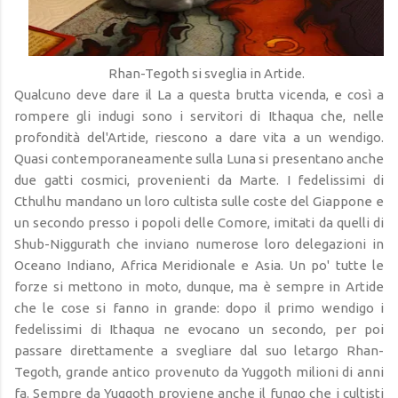
Rhan-Tegoth si sveglia in Artide.
Qualcuno deve dare il La a questa brutta vicenda, e così a
rompere gli indugi sono i servitori di Ithaqua che, nelle
profondità del'Artide, riescono a dare vita a un wendigo.
Quasi contemporaneamente sulla Luna si presentano anche
due gatti cosmici, provenienti da Marte. I fedelissimi di
Cthulhu mandano un loro cultista sulle coste del Giappone e
un secondo presso i popoli delle Comore, imitati da quelli di
Shub-Niggurath che inviano numerose loro delegazioni in
Oceano Indiano, Africa Meridionale e Asia. Un po' tutte le
forze si mettono in moto, dunque, ma è sempre in Artide
che le cose si fanno in grande: dopo il primo wendigo i
fedelissimi di Ithaqua ne evocano un secondo, per poi
passare direttamente a svegliare dal suo letargo Rhan-
Tegoth, grande antico provenuto da Yuggoth milioni di anni
fa. Sempre da Yuggoth proviene anche il fungo che i cultisti