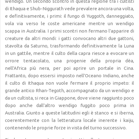
wendigo. Un secondo scontro in questa regione tra i cultisti
di Ithaqua e Shub-Niggurath vede prevalere ancora una volta,
e definitivamente, i primi: il fungo di Yuggoth, danneggiato,
vola via verso le coste americane mentre un wendigo
scappa in Australia. I primi scontri non fermano l'apparire di
creature da altri mondi: i gatti convocano altri due gattoni,
stavolta da Saturno, trasformando definitivamente la Luna
in un gattile, mentre il culto della capra riesce a evocare un
orrore tentacolato, una progenie della propria dèa,
nell'Africa più nera, per poi aprire un portale in Cina.
Frattanto, dopo essersi imposto nell'Oceano Indiano, anche
il culto di Ithaqua non vuole fermare il proprio impeto: il
grande antico Rhan-Tegoth, accompagnato da un wendigo e
da un cultista, si reca in Giappone, dove viene raggiunto poco
dopo anche dall'altro wendigo fuggito poco prima in
Australia. Giunto a queste latitudini egli è stanco e si iberna,
coerentemente con la letteratura locale inerente i kaiju,
contenendo le proprie forze in vista del turno successivo.