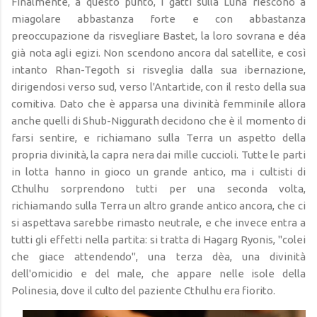
Finalmente, a questo punto, i gatti sulla Luna riescono a
miagolare abbastanza forte e con abbastanza
preoccupazione da risvegliare Bastet, la loro sovrana e déa
già nota agli egizi. Non scendono ancora dal satellite, e così
intanto Rhan-Tegoth si risveglia dalla sua ibernazione,
dirigendosi verso sud, verso l'Antartide, con il resto della sua
comitiva. Dato che è apparsa una divinità femminile allora
anche quelli di Shub-Niggurath decidono che è il momento di
farsi sentire, e richiamano sulla Terra un aspetto della
propria divinità, la capra nera dai mille cuccioli. Tutte le parti
in lotta hanno in gioco un grande antico, ma i cultisti di
Cthulhu sorprendono tutti per una seconda volta,
richiamando sulla Terra un altro grande antico ancora, che ci
si aspettava sarebbe rimasto neutrale, e che invece entra a
tutti gli effetti nella partita: si tratta di Hagarg Ryonis, "colei
che giace attendendo", una terza dèa, una divinità
dell'omicidio e del male, che appare nelle isole della
Polinesia, dove il culto del paziente Cthulhu era fiorito.