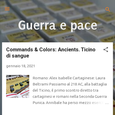
Passa ai contenuti principali
Guerra e pace
Commands & Colors: Ancients. Ticino
P
di sangue
o
s
gennaio 18, 2021
t
Romano: Alex Isabelle Cartaginese: Laura
Beltrami Passiamo al 218 AC, alla battaglia
del Ticino, il primo scontro diretto tra
cartaginesi e romani nella Seconda Guerra
Punica. Annibale ha perso mezzo esercito
sulle Alpi, e Publio Cornelio Scipione, padre
di quello che diverrà poi noto come